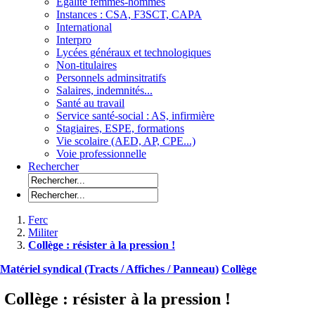
Egalité femmes-hommes
Instances : CSA, F3SCT, CAPA
International
Interpro
Lycées généraux et technologiques
Non-titulaires
Personnels adminsitratifs
Salaires, indemnités...
Santé au travail
Service santé-social : AS, infirmière
Stagiaires, ESPE, formations
Vie scolaire (AED, AP, CPE...)
Voie professionnelle
Rechercher
Ferc
Militer
Collège : résister à la pression !
Matériel syndical (Tracts / Affiches / Panneau)
Collège
Collège : résister à la pression !