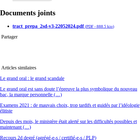
Documents joints
tract_prepa_2sd-v3-22052024.pdf
(
PDF
-
888.5 kio
)
Partager
Articles similaires
Le grand oral : le grand scandale
Le grand oral est sans doute l’épreuve la plus symbolique du nouveau
bac, la marque personnelle (…)
Examens 2021 : de mauvais choix, trop tardifs et guidés par l’idéologie
élitiste
Depuis des mois, le ministère était alerté sur les difficultés possibles et
maintenant (…)
Recours 2d degré (agrégé-e-s / certifié-e-s / PLP)