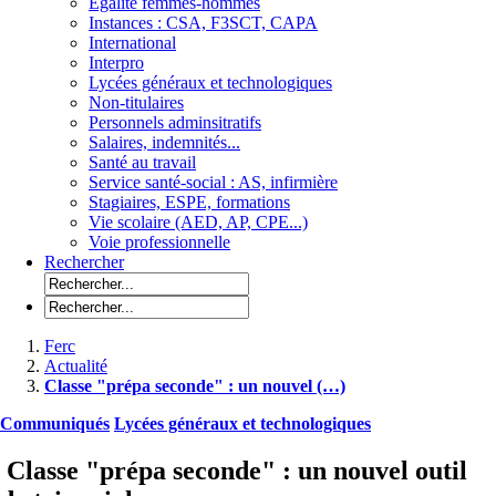
Egalité femmes-hommes
Instances : CSA, F3SCT, CAPA
International
Interpro
Lycées généraux et technologiques
Non-titulaires
Personnels adminsitratifs
Salaires, indemnités...
Santé au travail
Service santé-social : AS, infirmière
Stagiaires, ESPE, formations
Vie scolaire (AED, AP, CPE...)
Voie professionnelle
Rechercher
Ferc
Actualité
Classe "prépa seconde" : un nouvel (…)
Communiqués
Lycées généraux et technologiques
Classe "prépa seconde" : un nouvel outil