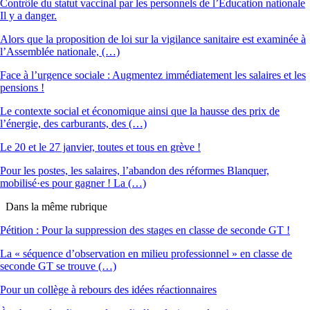
Contrôle du statut vaccinal par les personnels de l’Éducation nationale
Il y a danger.
Alors que la proposition de loi sur la vigilance sanitaire est examinée à
l’Assemblée nationale, (…)
Face à l’urgence sociale : Augmentez immédiatement les salaires et les
pensions !
Le contexte social et économique ainsi que la hausse des prix de
l’énergie, des carburants, des (…)
Le 20 et le 27 janvier, toutes et tous en grève !
Pour les postes, les salaires, l’abandon des réformes Blanquer,
mobilisé·es pour gagner ! La (…)
Dans la même rubrique
Pétition : Pour la suppression des stages en classe de seconde GT !
La « séquence d’observation en milieu professionnel » en classe de
seconde GT se trouve (…)
Pour un collège à rebours des idées réactionnaires