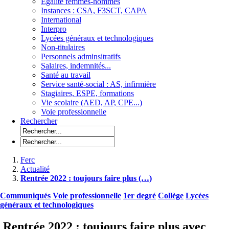
Egalité femmes-hommes
Instances : CSA, F3SCT, CAPA
International
Interpro
Lycées généraux et technologiques
Non-titulaires
Personnels adminsitratifs
Salaires, indemnités...
Santé au travail
Service santé-social : AS, infirmière
Stagiaires, ESPE, formations
Vie scolaire (AED, AP, CPE...)
Voie professionnelle
Rechercher
Ferc
Actualité
Rentrée 2022 : toujours faire plus (…)
Communiqués
Voie professionnelle
1er degré
Collège
Lycées
généraux et technologiques
Rentrée 2022 : toujours faire plus avec