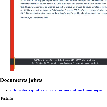
Documents joints
indemnites_rep_et_rep_pour_les_aesh_et_aed_une_superche
Partager