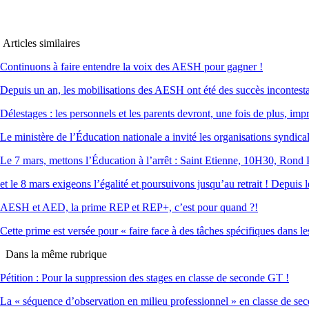
Articles similaires
Continuons à faire entendre la voix des AESH pour gagner !
Depuis un an, les mobilisations des AESH ont été des succès incontest
Délestages : les personnels et les parents devront, une fois de plus, imp
Le ministère de l’Éducation nationale a invité les organisations syndica
Le 7 mars, mettons l’Éducation à l’arrêt : Saint Etienne, 10H30, Rond
et le 8 mars exigeons l’égalité et poursuivons jusqu’au retrait ! Depuis
AESH et AED, la prime REP et REP+, c’est pour quand ?!
Cette prime est versée pour « faire face à des tâches spécifiques dans le
Dans la même rubrique
Pétition : Pour la suppression des stages en classe de seconde GT !
La « séquence d’observation en milieu professionnel » en classe de s