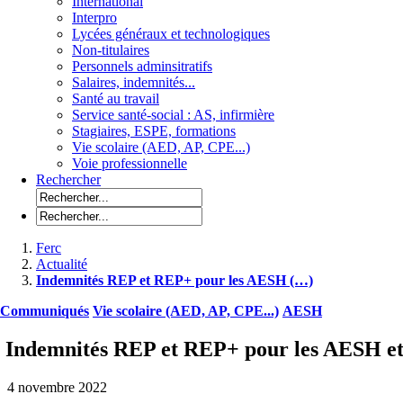
International
Interpro
Lycées généraux et technologiques
Non-titulaires
Personnels adminsitratifs
Salaires, indemnités...
Santé au travail
Service santé-social : AS, infirmière
Stagiaires, ESPE, formations
Vie scolaire (AED, AP, CPE...)
Voie professionnelle
Rechercher
Ferc
Actualité
Indemnités REP et REP+ pour les AESH (…)
Communiqués
Vie scolaire (AED, AP, CPE...)
AESH
Indemnités REP et REP+ pour les AESH et 
4 novembre 2022