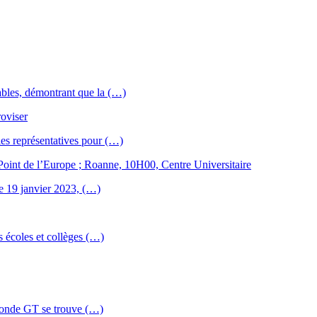
ables, démontrant que la (…)
roviser
les représentatives pour (…)
 Point de l’Europe ; Roanne, 10H00, Centre Universitaire
 le 19 janvier 2023, (…)
s écoles et collèges (…)
econde GT se trouve (…)