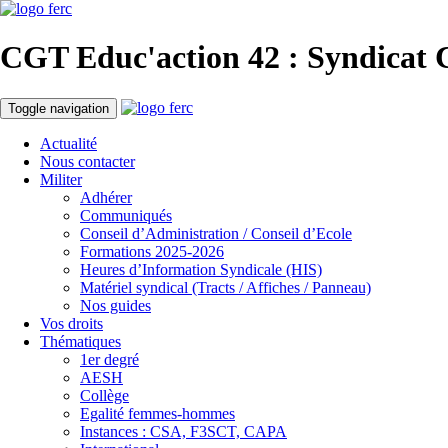
CGT Educ'action
42 : Syndicat
Toggle navigation
Actualité
Nous contacter
Militer
Adhérer
Communiqués
Conseil d’Administration / Conseil d’Ecole
Formations 2025-2026
Heures d’Information Syndicale (HIS)
Matériel syndical (Tracts / Affiches / Panneau)
Nos guides
Vos droits
Thématiques
1er degré
AESH
Collège
Egalité femmes-hommes
Instances : CSA, F3SCT, CAPA