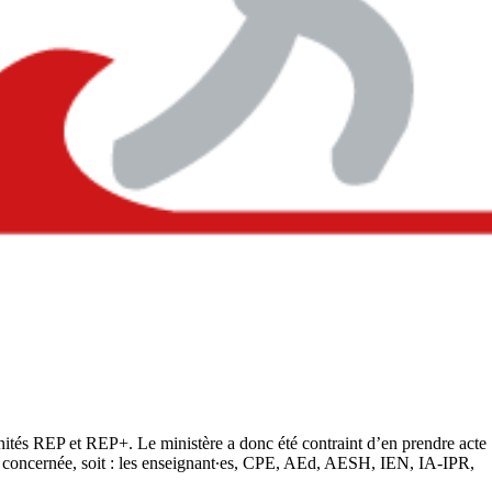
demnités REP et REP+. Le ministère a donc été contraint d’en prendre acte
era concernée, soit : les enseignant∙es, CPE, AEd, AESH, IEN, IA-IPR,