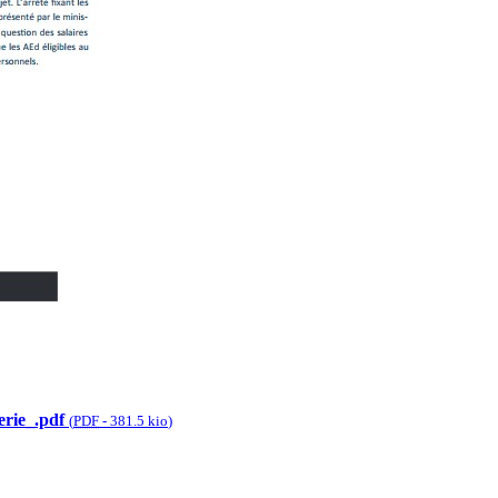
rie_.pdf
(
PDF
-
381.5 kio
)