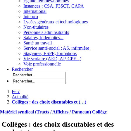
Egalité femmes-hommes
Instances : CSA, F3SCT, CAPA
International
Interpro
Lycées généraux et technologiques
Non-titulaires
Personnels adminsitratifs
Salaires, indemnités...
Santé au travail
Service santé-social : AS, infirmière
Stagiaires, ESPE, formations
Vie scolaire (AED, AP, CPE...)
Voie professionnelle
Rechercher
Ferc
Actualité
Collèges : des choix discutables et (…)
Matériel syndical (Tracts / Affiches / Panneau)
Collège
Collèges : des choix discutables et des