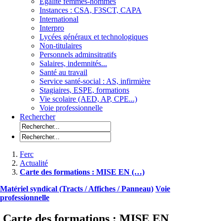
Egalité femmes-hommes
Instances : CSA, F3SCT, CAPA
International
Interpro
Lycées généraux et technologiques
Non-titulaires
Personnels adminsitratifs
Salaires, indemnités...
Santé au travail
Service santé-social : AS, infirmière
Stagiaires, ESPE, formations
Vie scolaire (AED, AP, CPE...)
Voie professionnelle
Rechercher
Ferc
Actualité
Carte des formations : MISE EN (…)
Matériel syndical (Tracts / Affiches / Panneau)
Voie
professionnelle
Carte des formations : MISE EN