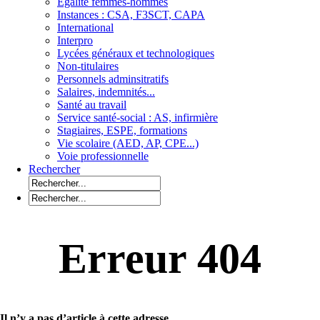
Egalité femmes-hommes
Instances : CSA, F3SCT, CAPA
International
Interpro
Lycées généraux et technologiques
Non-titulaires
Personnels adminsitratifs
Salaires, indemnités...
Santé au travail
Service santé-social : AS, infirmière
Stagiaires, ESPE, formations
Vie scolaire (AED, AP, CPE...)
Voie professionnelle
Rechercher
Erreur 404
Il n’y a pas d’article à cette adresse